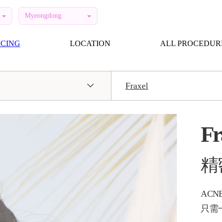
Myeongdong
ICING
LOCATION
ALL PROCEDUR
Fraxel
Fr
精
ACN
只需