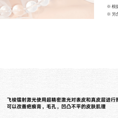
※ 
※ 另