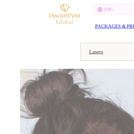
ENG
PACKAGES & PR
Lasers