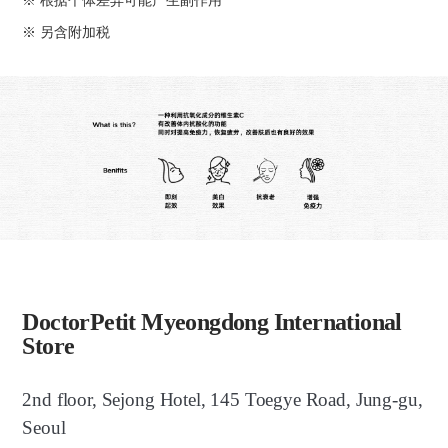
※ 根据个体差异可能产生副作用
※ 另含附加税
DoctorPetit Myeongdong International
Store
2nd floor, Sejong Hotel, 145 Toegye Road, Jung-gu,
Seoul