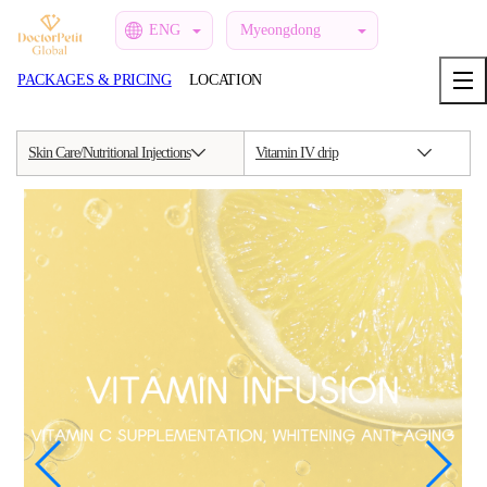
ENG
Myeongdong
PACKAGES & PRICING
LOCATION
Skin Care/Nutritional Injections
Vitamin IV drip